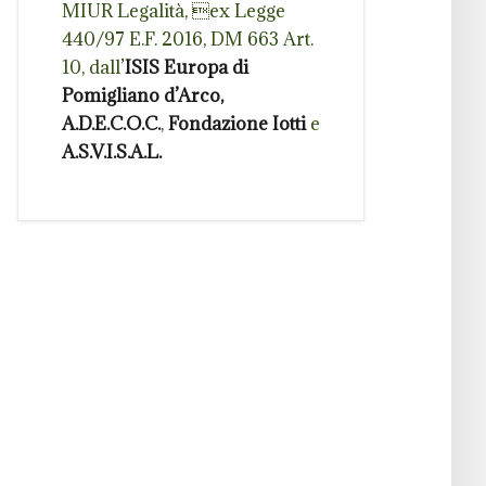
MIUR Legalità, ex Legge
440/97 E.F. 2016, DM 663 Art.
10, dall’
ISIS Europa di
Pomigliano d’Arco,
A.D.E.C.O.C.
,
Fondazione Iotti
e
A.S.V.I.S.A.L.