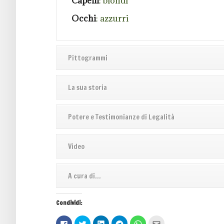
Capelli
: biondi
Occhi
: azzurri
Pittogrammi
La sua storia
Potere e Testimonianze di Legalità
Video
A cura di...
Condividi:
Fai
Fai
Fai
Fai
Fai
Fai